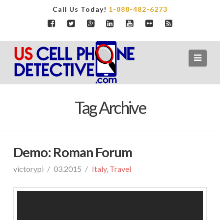
Call Us Today!
1-888-482-6273
Navi
Tag Archive
Demo: Roman Forum
victorypi
03.2015
Italy
,
Travel